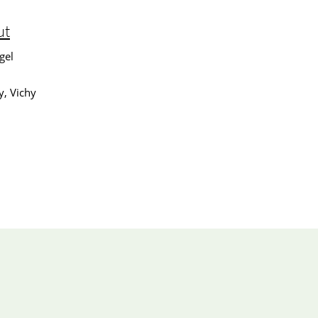
ut
gel
y, Vichy