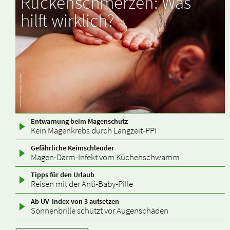
Rückenschmerzen: Was
hilft wirklich?
Entwarnung beim Magenschutz
Ibu-ratiopharm Fiebersaft für Kinder 40mg/ml 100
Kein Magenkrebs durch Langzeit-PPI
Gefährliche Keimschleuder
Magen-Darm-Infekt vom Küchenschwamm
Tipps für den Urlaub
Reisen mit der Anti-Baby-Pille
Ab UV-Index von 3 aufsetzen
Sonnenbrille schützt vor Augenschäden