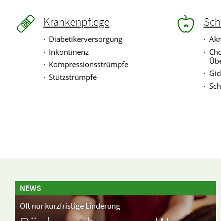
Krankenpflege
Sch
Diabetikerversorgung
Akn
Inkontinenz
Cho
Übe
Kompressionsstrümpfe
Gic
Stützstrümpfe
Sch
NEWS
Oft nur kurzfristige Linderung