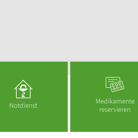
otheken vor Ort!
Männerkrankheiten
fmedizin
Medikamente
Notdienst
reservieren