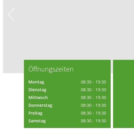
Ap
Blut, Krebs und Infektionen
Neurologie
Haut, Haare und Nägel
Schmerz- und Schla
Psychische Erkrankungen
Frauenkrankheiten
Öffnungszeiten
Montag
08:30 - 19:30
Dienstag
08:30 - 19:30
Mittwoch
08:30 - 19:30
Donnerstag
08:30 - 19:30
Freitag
08:30 - 19:30
Samstag
08:30 - 19:30